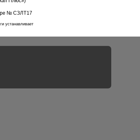
кап Плюс»)
тре № СЗЛТ17
ги устанавливает